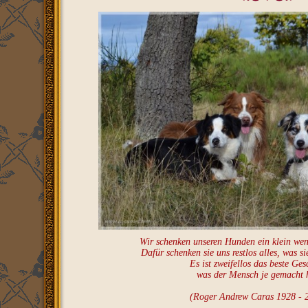
Wir schenken unseren Hunden ein klein wen
Dafür schenken sie uns restlos alles, was si
Es ist zweifellos das beste Ges
was der Mensch je gemacht 
(Roger Andrew Caras 1928 - 