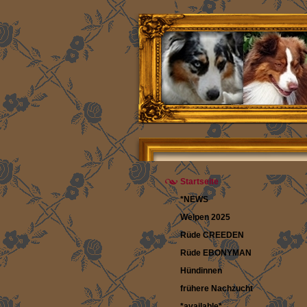
Startseite
*NEWS
Welpen 2025
Rüde CREEDEN
Rüde EBONYMAN
Hündinnen
frühere Nachzucht
*available*