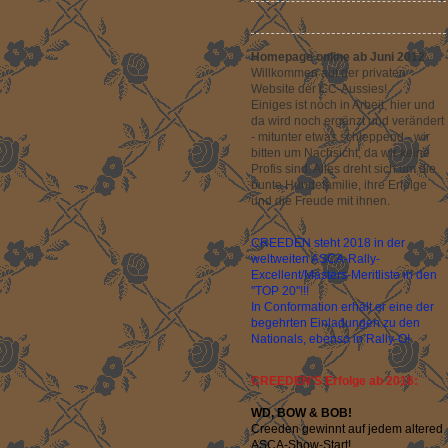
Homepage online ab Juni 2012
Willkommen auf der privaten
Website der CC-Aussies!
Einiges ist noch in Arbeit, hier und
da wird noch ergänzt und verändert
- mitunter etwas schleppend - wir
bitten um Nachsicht, da wir keine
Profis sind. Alles dreht sich um die
bunte Hundefamilie, ihre Erfolge
und die Freude mit ihnen.
CREEDEN steht 2018 in der
weltweiten ASCA-Rally-
Excellent/Masters-Meritliste in den
"TOP 20"!!!
In Conformation erhält er eine der
begehrten Einladungen zu den
Nationals, ebenso in Rally-O!
CREEDEN'S Erfolge ab 2016:
WD, BOW & BOB!
Creeden gewinnt auf jedem altered
ASCA-Show-Start!