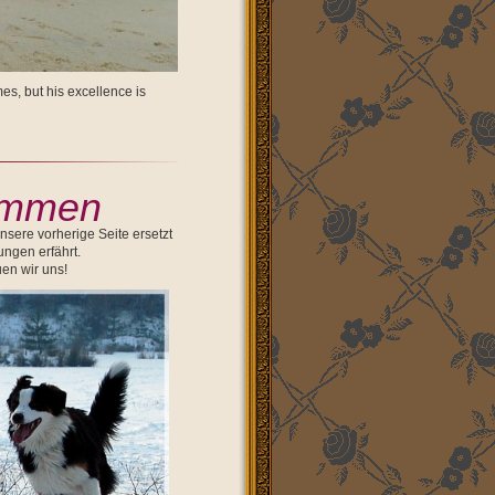
es, but his excellence is
ommen
sere vorherige Seite ersetzt
ngen erfährt.
en wir uns!