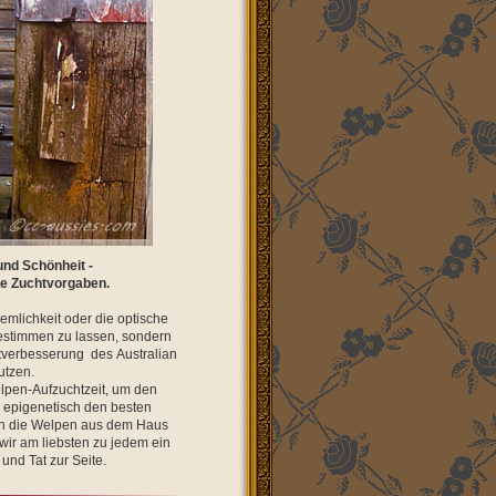
und Schönheit -
ine Zuchtvorgaben.
emlichkeit oder die optische
estimmen zu lassen, sondern
tverbesserung des Australian
utzen.
lpen-Aufzuchtzeit, um den
 epigenetisch den besten
nn die Welpen aus dem Haus
wir am liebsten zu jedem ein
und Tat zur Seite.