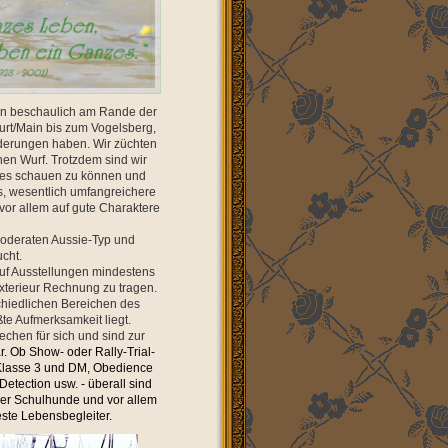
en beschaulich am Rande der
urt/Main bis zum Vogelsberg,
nderungen haben. Wir züchten
inen Wurf. Trotzdem sind wir
sies schauen zu können und
, wesentlich umfangreichere
vor allem auf gute Charaktere
moderaten Aussie-Typ und
cht.
auf Ausstellungen mindestens
xterieur Rechnung zu tragen.
schiedlichen Bereichen des
te Aufmerksamkeit liegt.
chen für sich und sind zur
r. Ob Show- oder Rally-Trial-
r Klasse 3 und DM, Obedience
etection usw. - überall sind
der Schulhunde und vor allem
este Lebensbegleiter.