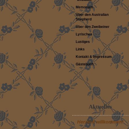
Memoriam
Über den Australian
Shepherd
Über den Zweibeiner
Lyrisches
Lustiges
Links
Kontakt & Impressum
Gästebuch
Aktuelles
Herzlich willkommen!