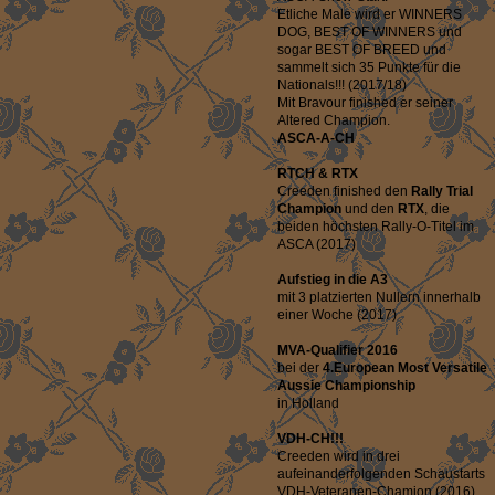
Etliche Male wird er WINNERS
DOG, BEST OF WINNERS und
sogar BEST OF BREED und
sammelt sich 35 Punkte für die
Nationals!!! (2017/18)
Mit Bravour finished er seiner
Altered Champion.
ASCA-A-CH
RTCH & RTX
Creeden finished den
Rally Trial
Champion
und den
RTX
, die
beiden höchsten Rally-O-Titel im
ASCA (2017)
Aufstieg in die A3
mit 3 platzierten Nullern innerhalb
einer Woche (2017)
MVA-Qualifier 2016
bei der
4.European Most Versatile
Aussie Championship
in Holland
VDH-CH!!!
Creeden wird in drei
aufeinanderfolgenden Schaustarts
VDH-Veteranen-Chamion (2016)