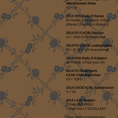
internationale Show
V3 + V4
2014 VDH-Rally-O Hanau
92 Punkte = vorzüglich, 4.Platz
(Klasse 1) Austieg in Klasse 2
2014 FCI CACIB Giessen
V1 + VDH CH-Anwartschaft
2014 FCI CACIB Ludwigshafen
V2 + R-VDH CH-Anwartschaft
2014 VDH-Rally-O Köppern
98 Punkte, 3.Platz (von 24)
2014 FCI Rödermark
CASD Clubsiegershow
V3 + TOP5!
2014 CACIC+CAC Saarbrücken
V + V4
2014 LASC Belgien
2.Platz OPEN RED
2.Platz RALLY EXCELLENT
Seine Mama Earlybird wird