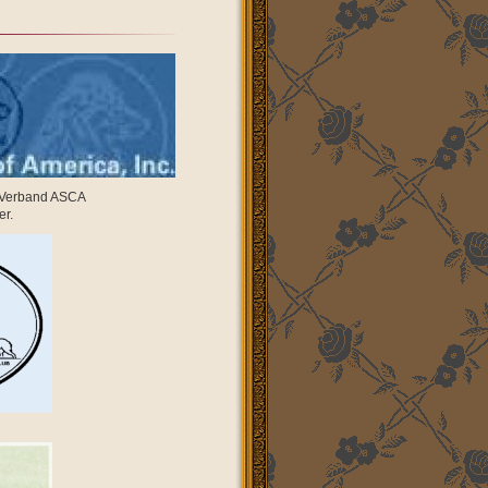
l-Verband ASCA
er.