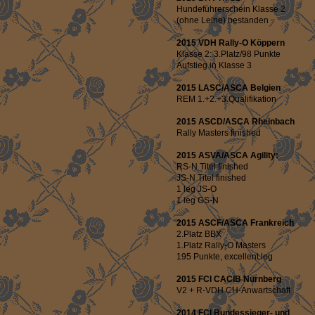
Hundeführerschein Klasse 2
(ohne Leine) bestanden
2015 VDH Rally-O Köppern
Klasse 2: 3.Platz/98 Punkte
Aufstieg in Klasse 3
2015 LASC/ASCA Belgien
REM 1.+2.+3.Qualifikation
2015 ASCD/ASCA Rheinbach
Rally Masters finished
2015 ASVA/ASCA Agility:
RS-N Titel finished
JS-N Titel finished
1 leg JS-O
1 leg GS-N
2015 ASCF/ASCA Frankreich
2.Platz BBX
1.Platz Rally-O Masters
195 Punkte, excellent leg
2015 FCI CACIB Nürnberg
V2 + R-VDH CH-Anwartschaft
2014 FCI Bundessieger- und