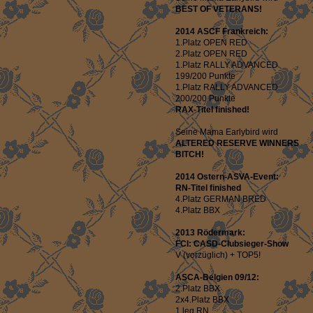
BEST OF VETERANS!
2014 ASCF Frankreich:
1.Platz OPEN RED
2.Platz OPEN RED
1.Platz RALLY ADVANCED
199/200 Punkte
1.Platz RALLY ADVANCED
200/200 Punkte
RAX-Titel finished!
Seine Mama Earlybird wird
ALTERED RESERVE WINNERS
BITCH!
2014 Ostern-ASVA-Event:
RN-Titel finished
4.Platz GERMAN BRED
4.Platz BBX
2013 Rödermark:
FCI: CASD-Clubsieger-Show
V (vorzüglich) + TOP5!
ASCA-Belgien 09/12:
2.Platz BBX
2x4.Platz BBX
1.leg RN