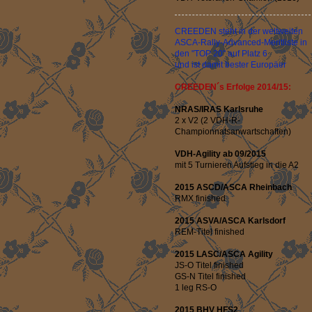
CREEDEN steht in der weltweiten
ASCA-Rally-Advanced-Meritliste in
den "TOP 20" auf Platz 6
und ist damit bester Europäer
CREEDEN´s Erfolge 2014/15:
NRAS/IRAS Karlsruhe
2 x V2 (2 VDH-R-
Championnatsanwartschaften)
VDH-Agility ab 09/2015
mit 5 Turnieren Aufstieg in die A2
2015 ASCD/ASCA Rheinbach
RMX finished
2015 ASVA/ASCA Karlsdorf
REM-Titel finished
2015 LASC/ASCA Agility
JS-O Titel finished
GS-N Titel finished
1 leg RS-O
2015 BHV HFS2