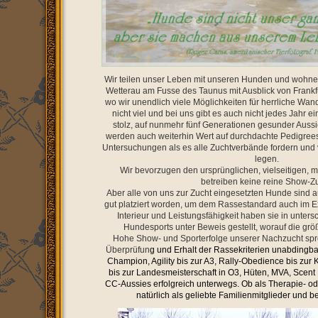
Wir teilen unser Leben mit unseren Hunden und wohn
Wetterau am Fusse des Taunus mit Ausblick von Frankf
wo wir unendlich viele Möglichkeiten für herrliche Wa
nicht viel und bei uns gibt es auch nicht jedes Jahr e
stolz, auf nunmehr fünf Generationen gesunder Aus
werden auch weiterhin Wert auf durchdachte Pedigrees
Untersuchungen als es alle Zuchtverbände fordern und 
legen.
Wir bevorzugen den ursprünglichen, vielseitigen, 
betreiben keine reine Show-Zu
Aber alle von uns zur Zucht eingesetzten Hunde sind 
gut platziert worden, um dem Rassestandard auch im E
Interieur und Leistungsfähigkeit haben sie in unter
Hundesports unter Beweis gestellt, worauf die größ
Hohe Show- und Sporterfolge unserer Nachzucht spre
Überprüfun
g und Erhalt der Rassekriterien unabdingba
Champion, Agility bis zur A3, Rally-Obedience bis zu
bis zur Landesmeisterschaft in O3, Hüten, MVA, Scent D
CC-Aussies erfolgreich unterwegs. Ob als Therapie- o
natürlich als geliebte Familienmitglieder und b