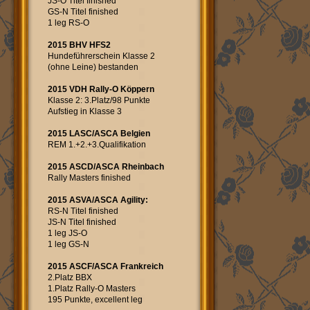
JS-O Titel finished
GS-N Titel finished
1 leg RS-O
2015 BHV HFS2
Hundeführerschein Klasse 2
(ohne Leine) bestanden
2015 VDH Rally-O Köppern
Klasse 2: 3.Platz/98 Punkte
Aufstieg in Klasse 3
2015 LASC/ASCA Belgien
REM 1.+2.+3.Qualifikation
2015 ASCD/ASCA Rheinbach
Rally Masters finished
2015 ASVA/ASCA Agility:
RS-N Titel finished
JS-N Titel finished
1 leg JS-O
1 leg GS-N
2015 ASCF/ASCA Frankreich
2.Platz BBX
1.Platz Rally-O Masters
195 Punkte, excellent leg