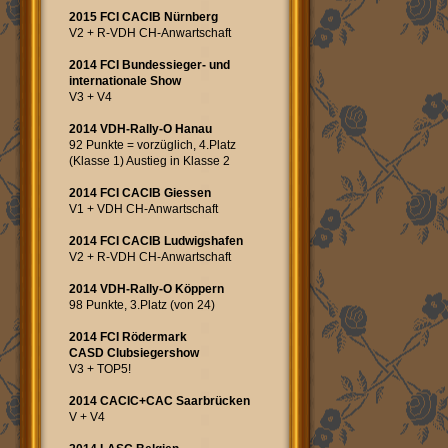
2015 FCI CACIB Nürnberg
V2 + R-VDH CH-Anwartschaft
2014 FCI Bundessieger- und
internationale Show
V3 + V4
2014 VDH-Rally-O Hanau
92 Punkte = vorzüglich, 4.Platz
(Klasse 1) Austieg in Klasse 2
2014 FCI CACIB Giessen
V1 + VDH CH-Anwartschaft
2014 FCI CACIB Ludwigshafen
V2 + R-VDH CH-Anwartschaft
2014 VDH-Rally-O Köppern
98 Punkte, 3.Platz (von 24)
2014 FCI Rödermark
CASD Clubsiegershow
V3 + TOP5!
2014 CACIC+CAC Saarbrücken
V + V4