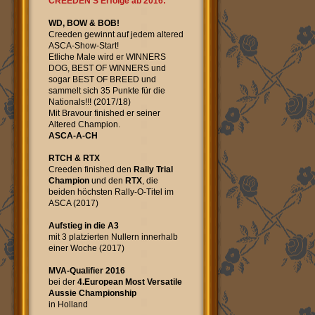
CREEDEN'S Erfolge ab 2016:
WD, BOW & BOB!
Creeden gewinnt auf jedem altered
ASCA-Show-Start!
Etliche Male wird er WINNERS
DOG, BEST OF WINNERS und
sogar BEST OF BREED und
sammelt sich 35 Punkte für die
Nationals!!! (2017/18)
Mit Bravour finished er seiner
Altered Champion.
ASCA-A-CH
RTCH & RTX
Creeden finished den
Rally Trial
Champion
und den
RTX
, die
beiden höchsten Rally-O-Titel im
ASCA (2017)
Aufstieg in die A3
mit 3 platzierten Nullern innerhalb
einer Woche (2017)
MVA-Qualifier 2016
bei der
4.European Most Versatile
Aussie Championship
in Holland