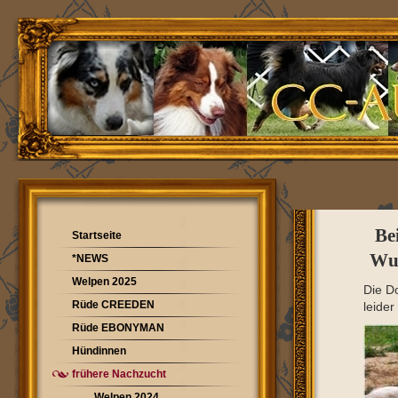
Be
Startseite
Wur
*NEWS
Welpen 2025
Die D
Rüde CREEDEN
leide
Rüde EBONYMAN
Hündinnen
frühere Nachzucht
Welpen 2024