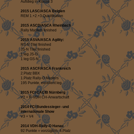
Aufstieg in Klasse 3
2015 LASC/ASCA Belgien
REM 1.+2.+3.Qualifikation
2015 ASCD/ASCA Rheinbach
Rally Masters finished
2015 ASVA/ASCA Agility:
RS-N Titel finished
JS-N Titel finished
1 leg JS-O
1 leg GS-N
2015 ASCF/ASCA Frankreich
2.Platz BBX
1.Platz Rally-O Masters
195 Punkte, excellent leg
2015 FCI CACIB Nürnberg
V2 + R-VDH CH-Anwartschaft
2014 FCI Bundessieger- und
internationale Show
V3 + V4
2014 VDH-Rally-O Hanau
92 Punkte = vorzüglich, 4.Platz