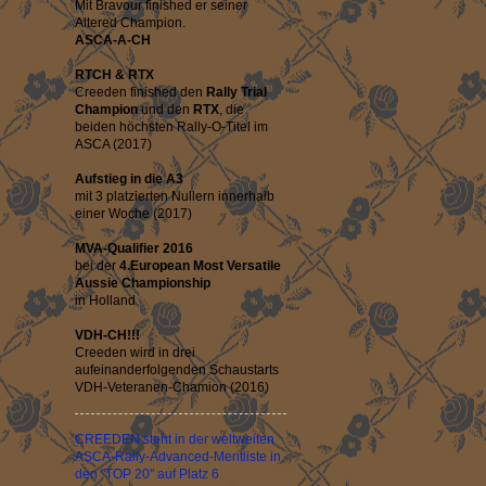
Mit Bravour finished er seiner
Altered Champion.
ASCA-A-CH
RTCH & RTX
Creeden finished den
Rally Trial
Champion
und den
RTX
, die
beiden höchsten Rally-O-Titel im
ASCA (2017)
Aufstieg in die A3
mit 3 platzierten Nullern innerhalb
einer Woche (2017)
MVA-Qualifier 2016
bei der
4.European Most Versatile
Aussie Championship
in Holland
VDH-CH!!!
Creeden wird in drei
aufeinanderfolgenden Schaustarts
VDH-Veteranen-Chamion (2016)
CREEDEN steht in der weltweiten
ASCA-Rally-Advanced-Meritliste in
den "TOP 20" auf Platz 6