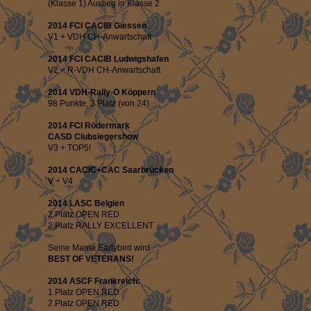
(Klasse 1) Austieg in Klasse 2
2014 FCI CACIB Giessen
V1 + VDH CH-Anwartschaft
2014 FCI CACIB Ludwigshafen
V2 + R-VDH CH-Anwartschaft
2014 VDH-Rally-O Köppern
98 Punkte, 3.Platz (von 24)
2014 FCI Rödermark
CASD Clubsiegershow
V3 + TOP5!
2014 CACIC+CAC Saarbrücken
V + V4
2014 LASC Belgien
2.Platz OPEN RED
2.Platz RALLY EXCELLENT
Seine Mama Earlybird wird
BEST OF VETERANS!
2014 ASCF Frankreich:
1.Platz OPEN RED
2.Platz OPEN RED