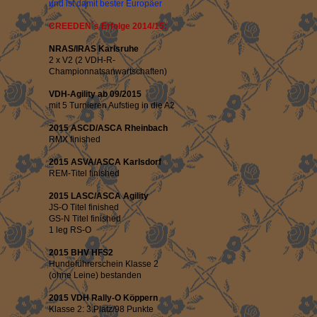
und ist damit bester Europäer
CREEDEN´s Erfolge 2014/15:
NRAS/IRAS Karlsruhe
2 x V2 (2 VDH-R-
Championnatsanwartschaften)
VDH-Agility ab 09/2015
mit 5 Turnieren Aufstieg in die A2
2015 ASCD/ASCA Rheinbach
RMX finished
2015 ASVA/ASCA Karlsdorf
REM-Titel finished
2015 LASC/ASCA Agility
JS-O Titel finished
GS-N Titel finished
1 leg RS-O
2015 BHV HFS2
Hundeführerschein Klasse 2
(ohne Leine) bestanden
2015 VDH Rally-O Köppern
Klasse 2: 3.Platz/98 Punkte