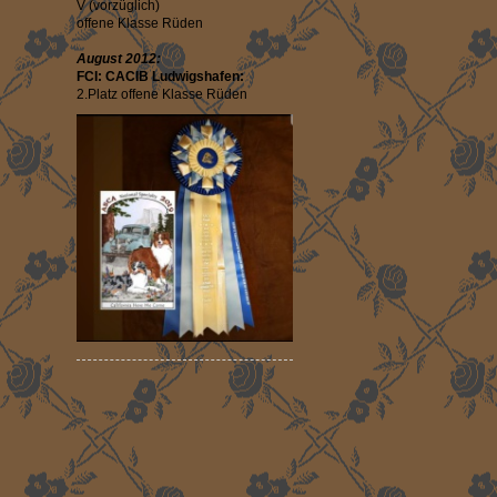
V (vorzüglich)
offene Klasse Rüden
August 2012:
FCI: CACIB Ludwigshafen:
2.Platz offene Klasse Rüden