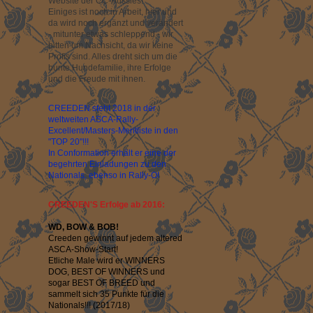
Website der CC-Aussies!
Einiges ist noch in Arbeit, hier und
da wird noch ergänzt und verändert
- mitunter etwas schleppend - wir
bitten um Nachsicht, da wir keine
Profis sind. Alles dreht sich um die
bunte Hundefamilie, ihre Erfolge
und die Freude mit ihnen.
CREEDEN steht 2018 in der
weltweiten ASCA-Rally-
Excellent/Masters-Meritliste in den
"TOP 20"!!!
In Conformation erhält er eine der
begehrten Einladungen zu den
Nationals, ebenso in Rally-O!
CREEDEN'S Erfolge ab 2016:
WD, BOW & BOB!
Creeden gewinnt auf jedem altered
ASCA-Show-Start!
Etliche Male wird er WINNERS
DOG, BEST OF WINNERS und
sogar BEST OF BREED und
sammelt sich 35 Punkte für die
Nationals!!! (2017/18)