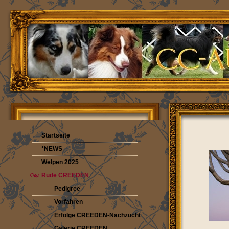
Startseite
*NEWS
Welpen 2025
Rüde CREEDEN
Pedigree
Vorfahren
Erfolge CREEDEN-Nachzucht
Galerie CREEDEN