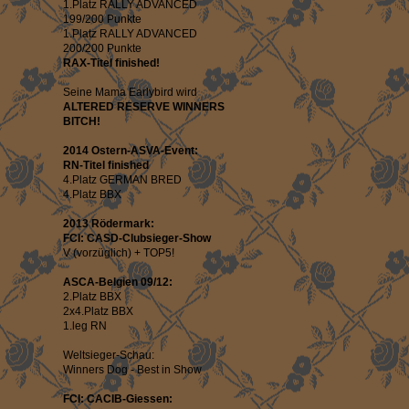
1.Platz RALLY ADVANCED
199/200 Punkte
1.Platz RALLY ADVANCED
200/200 Punkte
RAX-Titel finished!
Seine Mama Earlybird wird
ALTERED RESERVE WINNERS
BITCH!
2014 Ostern-ASVA-Event:
RN-Titel finished
4.Platz GERMAN BRED
4.Platz BBX
2013 Rödermark:
FCI: CASD-Clubsieger-Show
V (vorzüglich) + TOP5!
ASCA-Belgien 09/12:
2.Platz BBX
2x4.Platz BBX
1.leg RN
Weltsieger-Schau:
Winners Dog - Best in Show
FCI: CACIB-Giessen: