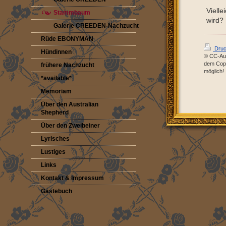
Vielle
Stammbaum
wird?
Galerie CREEDEN-Nachzucht
Rüde EBONYMAN
Druc
Hündinnen
© CC-Aus
dem Cop
frühere Nachzucht
möglich!
*available*
Memoriam
Über den Australian
Shepherd
Über den Zweibeiner
Lyrisches
Lustiges
Links
Kontakt & Impressum
Gästebuch